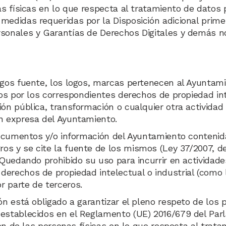
as físicas en lo que respecta al tratamiento de datos p
medidas requeridas por la Disposición adicional prime
rsonales y Garantías de Derechos Digitales y demás no
igos fuente, los logos, marcas pertenecen al Ayuntami
dos por los correspondientes derechos de propiedad int
ión pública, transformación o cualquier otra activida
ón expresa del Ayuntamiento.
 documentos y/o información del Ayuntamiento conteni
s y se cite la fuente de los mismos (Ley 37/2007, de 
 Quedando prohibido su uso para incurrir en actividades
erechos de propiedad intelectual o industrial (como l
r parte de terceros.
ón está obligado a garantizar el pleno respeto de los 
 establecidos en el Reglamento (UE) 2016/679 del Par
ción de las personas físicas en lo que respecta al trat