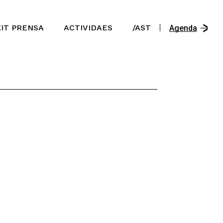
/En
KIT PRENSA
ACTIVIDAES
/AST
/Es
Agenda
/Ast
/En
/Es
/Ast