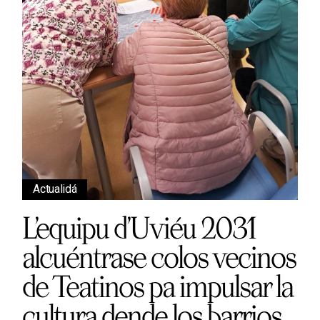
Actualidá
L’equipu d’Uviéu 2031
alcuéntrase colos vecinos
de Teatinos pa impulsar la
cultura dende los barrios