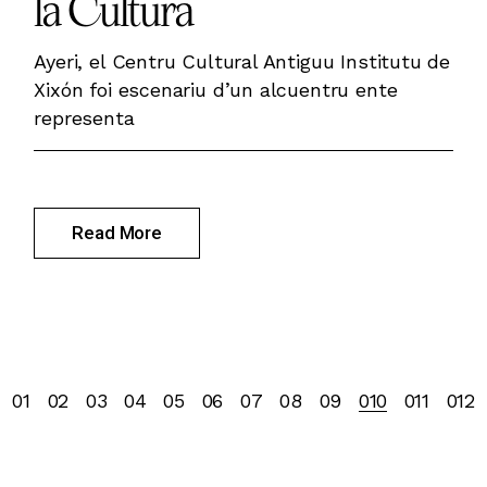
la Cultura
Ayeri, el Centru Cultural Antiguu Institutu de
Xixón foi escenariu d’un alcuentru ente
representa
Read More
Posts
01
02
03
04
05
06
07
08
09
010
011
012
pagination