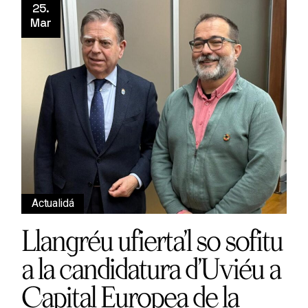
25.
Mar
Actualidá
Llangréu ufierta’l so sofitu
a la candidatura d’Uviéu a
Capital Europea de la