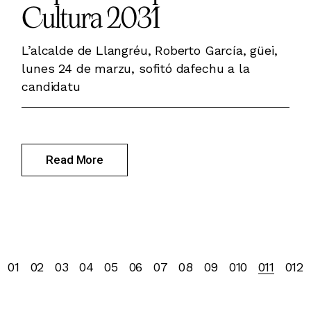
Cultura 2031
L’alcalde de Llangréu, Roberto García, güei,
lunes 24 de marzu, sofitó dafechu a la
candidatu
Read More
Posts
01
02
03
04
05
06
07
08
09
010
011
012
pagination