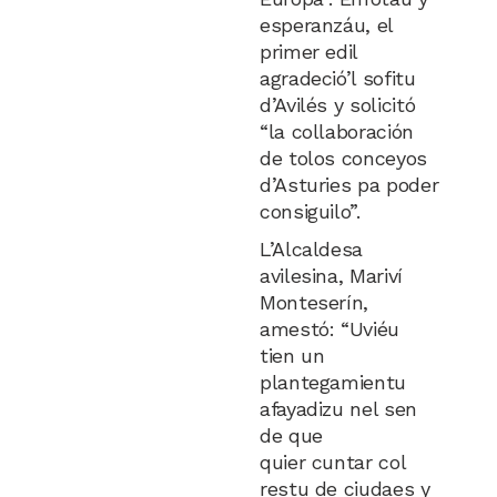
esperanzáu, el
primer edil
agradeció’l sofitu
d’Avilés y solicitó
“la collaboración
de tolos conceyos
d’Asturies pa poder
consiguilo”.
L’Alcaldesa
avilesina, Mariví
Monteserín,
amestó: “Uviéu
tien un
plantegamientu
afayadizu nel sen
de que
quier cuntar col
restu de ciudaes y