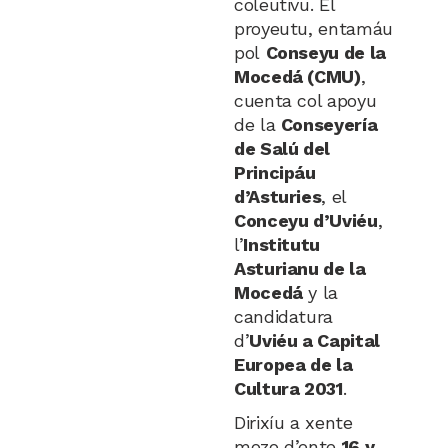
coleutivu. El
proyeutu, entamáu
pol
Conseyu de la
Mocedá (CMU)
,
cuenta col apoyu
de la
Conseyería
de Salú del
Principáu
d’Asturies
, el
Conceyu d’Uviéu
,
l’
Institutu
Asturianu de la
Mocedá
y la
candidatura
d’
Uviéu a Capital
Europea de la
Cultura 2031
.
Dirixíu a xente
mozo d’ente
16 y