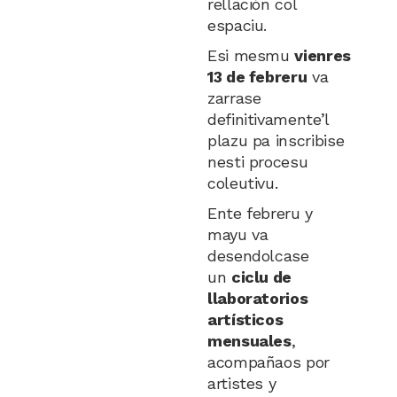
rellación col
espaciu.
Esi mesmu
vienres
13 de febreru
va
zarrase
definitivamente’l
plazu pa inscribise
nesti procesu
coleutivu.
Ente febreru y
mayu va
desendolcase
un
ciclu de
llaboratorios
artísticos
mensuales
,
acompañaos por
artistes y