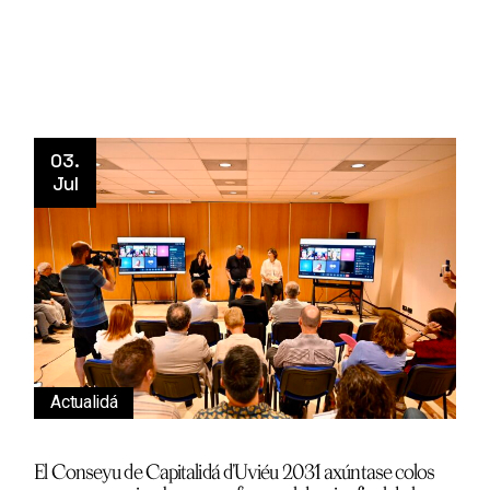
03.
Jul
Actualidá
El Conseyu de Capitalidá d’Uviéu 2031 axúntase colos