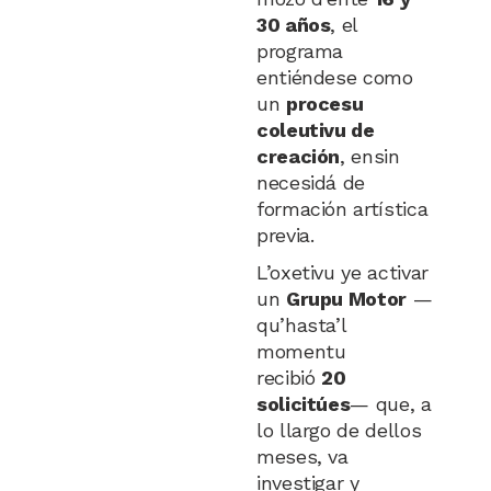
30 años
, el
programa
entiéndese como
un
procesu
coleutivu de
creación
, ensin
necesidá de
formación artística
previa.
L’oxetivu ye activar
un
Grupu Motor
—
qu’hasta’l
momentu
recibió
20
solicitúes
— que, a
lo llargo de dellos
meses, va
investigar y