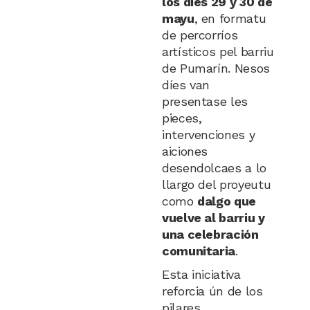
los díes 29 y 30 de
mayu
, en formatu
de percorríos
artísticos pel barriu
de Pumarín. Nesos
díes van
presentase les
pieces,
intervenciones y
aiciones
desendolcaes a lo
llargo del proyeutu
como
dalgo que
vuelve al barriu y
una celebración
comunitaria
.
Esta iniciativa
reforcia ún de los
pilares