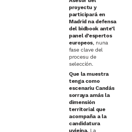
Asesor del
proyectu y
participará en
Madrid na defensa
del bidbook ante’l
panel d’espertos
europeos
, nuna
fase clave del
procesu de
selección.
Que la muestra
tenga como
escenariu Candás
sorraya amás la
dimensión
territorial que
acompaña a la
candidatura
uvieína.
La