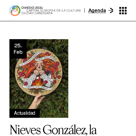
Skip
to
Agenda
the
content
25.
Feb
Actualidad
Nieves González, la