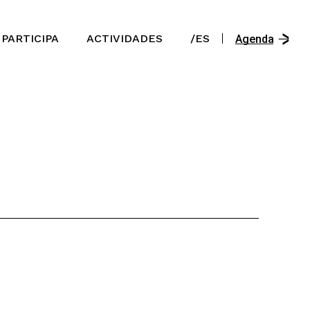
/En
PARTICIPA
ACTIVIDADES
/ES
/Es
Agenda
/Ast
/En
/Es
/Ast