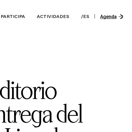
/En
PARTICIPA
ACTIVIDADES
/ES
/Es
Agenda
/Ast
/En
/Es
/Ast
ditorio
ntrega del