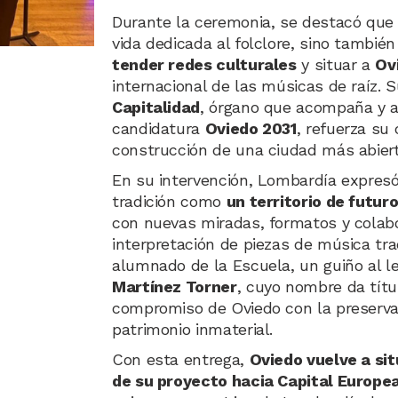
Durante la ceremonia, se destacó que 
vida dedicada al folclore, sino tambié
tender redes culturales
y situar a
Ov
internacional de las músicas de raíz. 
Capitalidad
, órgano que acompaña y as
candidatura
Oviedo 2031
, refuerza su 
construcción de una ciudad más abiert
En su intervención, Lombardía expresó
tradición como
un territorio de futur
con nuevas miradas, formatos y colabo
interpretación de piezas de música tra
alumnado de la Escuela, un guiño al 
Martínez Torner
, cuyo nombre da títul
compromiso de Oviedo con la preservac
patrimonio inmaterial.
Con esta entrega,
Oviedo vuelve a sit
de su proyecto hacia Capital Europea