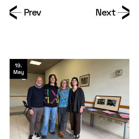
Prev
Next
19.
May