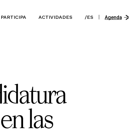
/En
PARTICIPA
ACTIVIDADES
/ES
/Es
Agenda
/Ast
/En
/Es
/Ast
idatura
en las