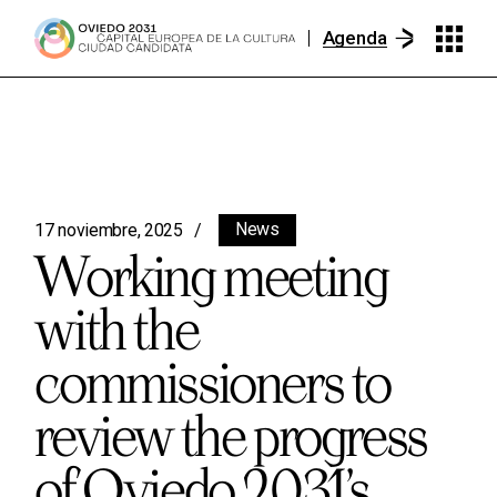
Agenda
News
17 noviembre, 2025
Working meeting
with the
commissioners to
review the progress
of Oviedo 2031’s