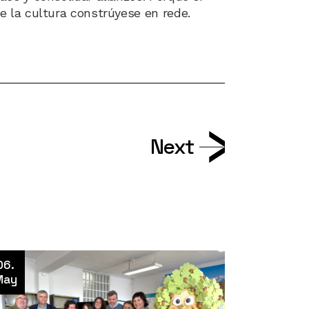
e la cultura constrúyese en rede.
Next
06.
May