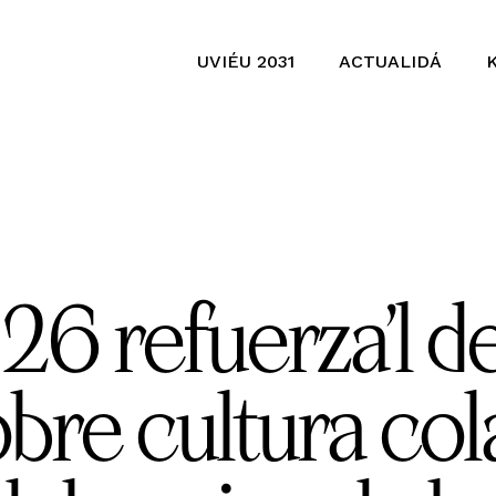
UVIÉU 2031
ACTUALIDÁ
6 refuerza’l d
bre cultura col