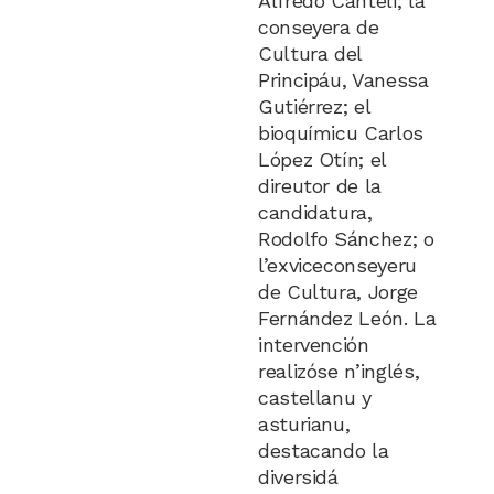
Alfredo Canteli; la
conseyera de
Cultura del
Principáu, Vanessa
Gutiérrez; el
bioquímicu Carlos
López Otín; el
direutor de la
candidatura,
Rodolfo Sánchez; o
l’exviceconseyeru
de Cultura, Jorge
Fernández León. La
intervención
realizóse n’inglés,
castellanu y
asturianu,
destacando la
diversidá