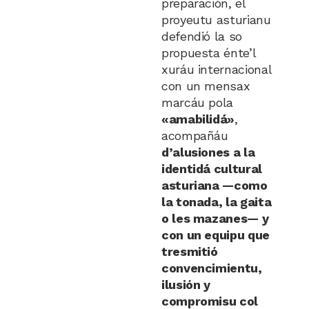
preparación, el
proyeutu asturianu
defendió la so
propuesta énte’l
xuráu internacional
con un mensax
marcáu pola
«amabilidá»
,
acompañáu
d’alusiones a la
identidá cultural
asturiana —como
la tonada, la gaita
o les mazanes— y
con un equipu que
tresmitió
convencimientu,
ilusión y
compromisu col