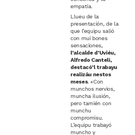
empatía.
Llueu de la
presentación, de la
que l’equipu salió
con mui bones
sensaciones,
l’alcalde d’Uviéu,
Alfredo Canteli,
destacó’l trabayu
realizáu nestos
meses
. «Con
munchos nervios,
muncha ilusión,
pero tamién con
munchu
compromisu.
L’equipu trabayó
muncho y