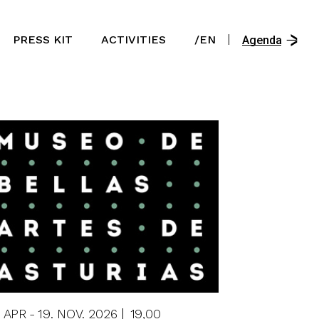
/En
PRESS KIT
ACTIVITIES
/EN
/Es
Agenda
/Ast
/En
/Es
/Ast
. APR
19. NOV. 2026
19,00