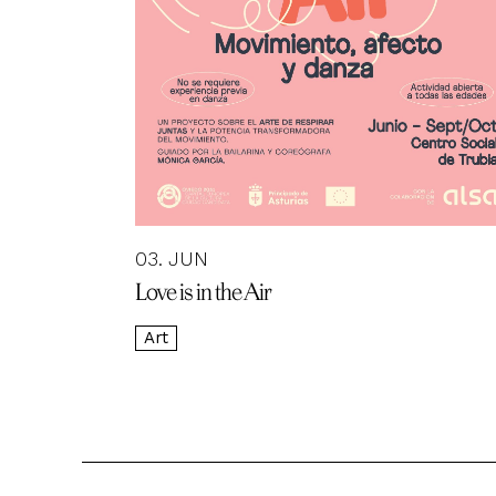
03. JUN
Love is in the Air
Art