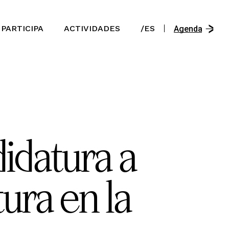
/En
PARTICIPA
ACTIVIDADES
/ES
/Es
Agenda
/Ast
/En
/Es
/Ast
idatura a
ura en la