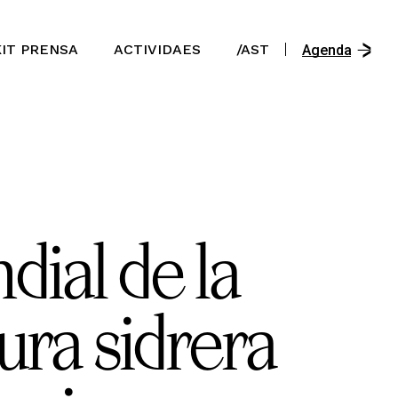
/En
KIT PRENSA
ACTIVIDAES
/AST
/Es
Agenda
/Ast
/En
/Es
/Ast
dial de la
ura sidrera