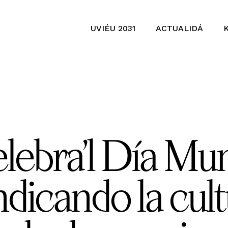
UVIÉU 2031
ACTUALIDÁ
lebra’l Día Mun
ndicando la cult