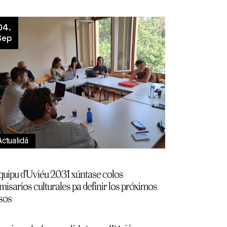
04.
Sep
Actualidá
equipu d’Uviéu 2031 xúntase colos
misarios culturales pa definir los próximos
sos