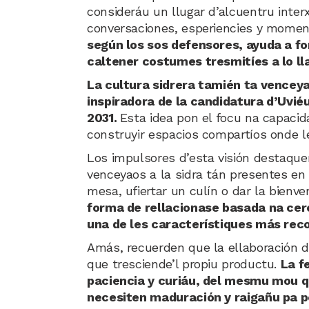
consideráu un llugar d’alcuentru inte
conversaciones, esperiencies y momen
según los sos defensores, ayuda a fo
caltener costumes tresmitíes a lo lla
La cultura sidrera tamién ta vencey
inspiradora de la candidatura d’Uviéu
2031.
Esta idea pon el focu na capacidá
construyir espacios compartíos onde l
Los impulsores d’esta visión destaqu
venceyaos a la sidra tán presentes en
mesa, ufiertar un culín o dar la bienve
forma de rellacionase basada na cerc
una de les característiques más reco
Amás, recuerden que la ellaboración d
que tresciende’l propiu productu.
La f
paciencia y curiáu, del mesmu mou q
necesiten maduración y raigañu pa p