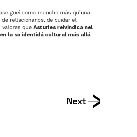
éntase güei como muncho más qu’una
de rellacionanos, de cuidar el
a, valores que
Asturies reivindica nel
en la so identidá cultural más allá
Next