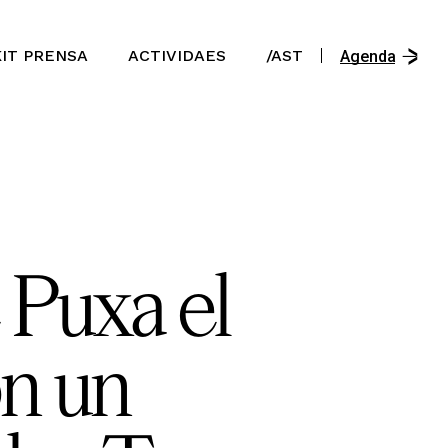
/En
KIT PRENSA
ACTIVIDAES
/AST
/Es
Agenda
/Ast
/En
/Es
/Ast
 Puxa el
on un