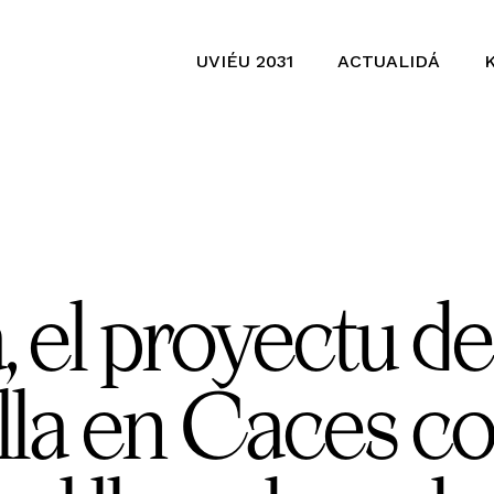
UVIÉU 2031
ACTUALIDÁ
 el proyectu de
slla en Caces c