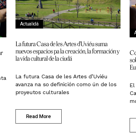
Actualidá
La futura Casa de les Artes d’Uviéu suma
nuevos espacios pa la creación, la formación y
ar
Co
la vida cultural de la ciudá
so
Eu
La futura Casa de les Artes d’Uviéu
nta
avanza na so definición como ún de los
El
proyeutos culturales
Ca
mo
Read More