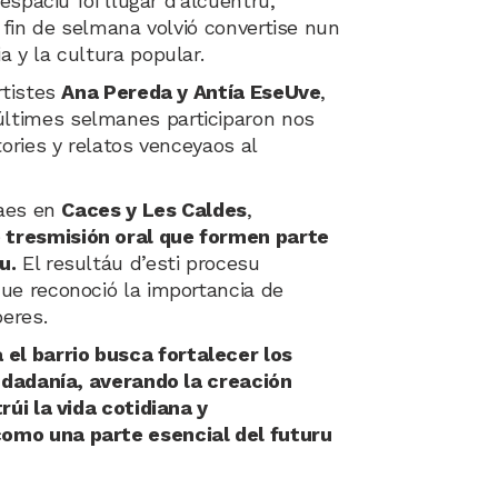
espaciu foi llugar d’alcuentru,
i fin de selmana volvió convertise nun
 y la cultura popular.
rtistes
Ana Pereda y Antía EseUve
,
ltimes selmanes participaron nos
ories y relatos venceyaos al
raes en
Caces y Les Caldes
,
 tresmisión oral que formen parte
u.
El resultáu d’esti procesu
ue reconoció la importancia de
beres.
 el barrio busca fortalecer los
iudadanía, averando la creación
rúi la vida cotidiana y
omo una parte esencial del futuru