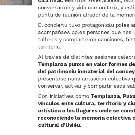
cita final.
Mientres xeneraciones, esti 
conversación y vida comunitaria, y est
puntu de reunión alredor de la memoria
El conciertu tuvo protagonizáu poles a
acompañaes poles persones que nes ú
talleres y compartieron canciones, hist
territoriu.
Al traviés de distintes sesiones celeb
Templanza
punxo en valor formes de
del patrimoniu inmaterial del concey
presentóse nuna actuación colectiva q
conservar, activar y compartir esos sa
Con iniciatives como
Templanza
,
Puxa
vínculos ente cultura, territoriu y c
artística a los llugares onde se const
reconociendo la memoria colectiva c
cultural d’Uviéu.