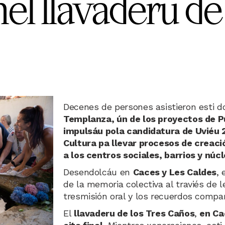
el llavaderu de
Decenes de persones asistieron esti do
Templanza, ún de los proyectos de Pu
impulsáu pola candidatura de Uviéu 2
Cultura pa llevar procesos de creació
a los centros sociales, barrios y núc
Desendolcáu en
Caces y Les Caldes
, 
de la memoria colectiva al traviés de 
tresmisión oral y los recuerdos compar
El
llavaderu de los Tres Caños
,
en Ca